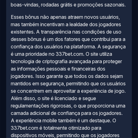
boas-vindas, rodadas grátis e promoções sazonais.
Esses bônus não apenas atraem novos usuários,
mas também incentivam a lealdade dos jogadores
existentes. A transparência nas condições de uso
desses bônus é um dos fatores que contribui para a
confiança dos usuários na plataforma. A segurança
é uma prioridade no 337bet.com. O site utiliza
tecnologia de criptografia avançada para proteger
as informações pessoais e financeiras dos
jogadores. Isso garante que todos os dados sejam
mantidos em segurança, permitindo que os usuários
se concentrem em aproveitar a experiência de jogo.
Além disso, o site é licenciado e segue
regulamentações rigorosas, o que proporciona uma
camada adicional de confiança para os jogadores.
A experiência mobile também é um destaque. O
337bet.com é totalmente otimizado para
dispositivos móveis, permitindo que os jogadores