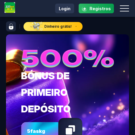
+
Login
Registros
navegação 337bet.com
barra de controles 337bet.com
Dinheiro grátis!
BÓNUS DE
PRIMEIRO
DEPÓSITO
5faskg