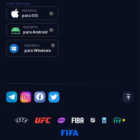
tiver dúvidas!
Aplicativo
para iOS
Aplicativo
para Android
Aplicativo
para Windows