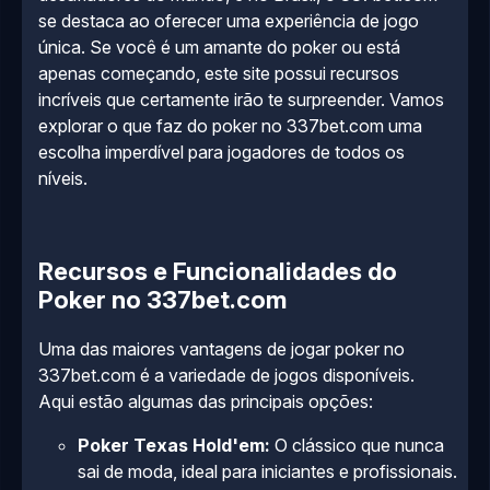
se destaca ao oferecer uma experiência de jogo
única. Se você é um amante do poker ou está
apenas começando, este site possui recursos
incríveis que certamente irão te surpreender. Vamos
explorar o que faz do poker no 337bet.com uma
escolha imperdível para jogadores de todos os
níveis.
Recursos e Funcionalidades do
Poker no 337bet.com
Uma das maiores vantagens de jogar poker no
337bet.com é a variedade de jogos disponíveis.
Aqui estão algumas das principais opções:
Poker Texas Hold'em:
O clássico que nunca
sai de moda, ideal para iniciantes e profissionais.