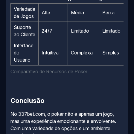
Variedade
Alta
Média
Baixa
de Jogos
Suporte
24/7
Limitado
Limitado
ao Cliente
Interface
do
Intuitiva
Complexa
Simples
Usuário
Comparativo de Recursos de Poker
Conclusão
No 337bet.com, o poker não é apenas um jogo,
mas uma experiência emocionante e envolvente.
Com uma variedade de opções e um ambiente