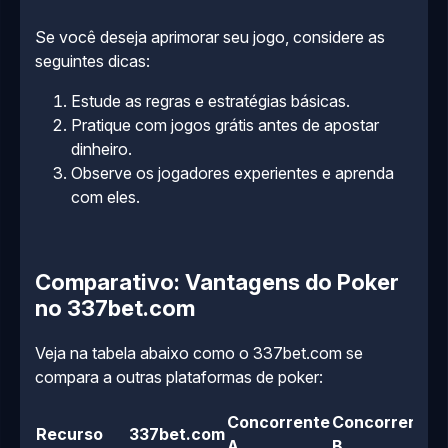
Se você deseja aprimorar seu jogo, considere as
seguintes dicas:
Estude as regras e estratégias básicas.
Pratique com jogos grátis antes de apostar
dinheiro.
Observe os jogadores experientes e aprenda
com eles.
Comparativo: Vantagens do Poker
no 337bet.com
Veja na tabela abaixo como o 337bet.com se
compara a outras plataformas de poker:
Concorrente
Concorrente
Recurso
337bet.com
A
B