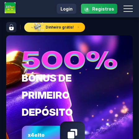
+
Login
Registros
navegação 337bet.com
barra de controles 337bet.com
Dinheiro grátis!
BÓNUS DE
PRIMEIRO
DEPÓSITO
x4elto