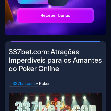
Receber bônus
337bet.com: Atrações
Imperdíveis para os Amantes
do Poker Online
337bet.com
»
Poker