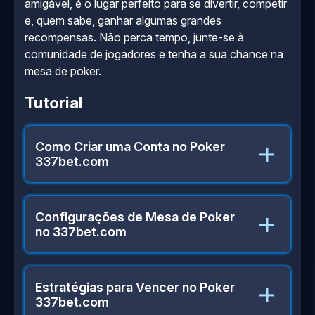
amigável, é o lugar perfeito para se divertir, competir
e, quem sabe, ganhar algumas grandes
recompensas. Não perca tempo, junte-se à
comunidade de jogadores e tenha a sua chance na
mesa de poker.
Tutorial
Como Criar uma Conta no Poker
337bet.com
Para começar a jogar Poker no 337bet.com,
primeiro você precisa criar uma conta. Visite o site e
Configurações de Mesa de Poker
clique em 'Cadastrar-se'. Preencha os dados
no 337bet.com
necessários, como nome, e-mail e senha. Após
isso, verifique seu e-mail para confirmar a criação
Ao acessar a área de Poker do 337bet.com, você
da conta. Lembre-se de utilizar informações
pode personalizar sua experiência na mesa. Clique
Estratégias para Vencer no Poker
corretas, pois elas podem ser solicitadas na
nas opções de configurações, onde poderá
337bet.com
verificação de identidade. Com a conta criada, você
escolher o número de jogadores, limites de apostas